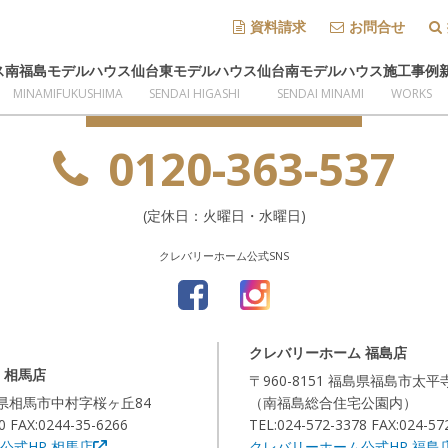
資料請求
お問合せ
資料請求・ご質問などお気軽にお問い合わせください
ス
南福島モデルハウス
仙台東モデルハウス
仙台南モデルハウス
施工事例
MINAMIFUKUSHIMA
SENDAI HIGASHI
SENDAI MINAMI
WORKS
お問い合わせ
0120-363-537
(定休日：火曜日・水曜日)
クレバリーホーム公式SNS
クレバリーホーム 福島店
 相馬店
〒960-8151 福島県福島市太平
福島県相馬市中村字桜ヶ丘84
（南福島総合住宅公園内）
0 FAX:0244-35-6266
TEL:024-572-3378 FAX:024-57
公式HP 相馬店
クレバリーホーム公式HP 福島