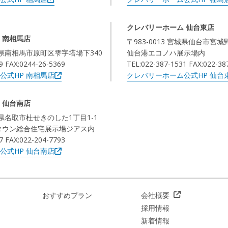
クレバリーホーム 仙台東店
 南相馬店
〒983-0013 宮城県仙台市宮城
福島県南相馬市原町区雫字塔場下340
仙台港エコノハ展示場内
9 FAX:0244-26-5369
TEL:022-387-1531 FAX:022-38
公式HP 南相馬店
クレバリーホーム公式HP 仙台
 仙台南店
宮城県名取市杜せきのした1丁目1-1
タウン総合住宅展示場ジアス内
7 FAX:022-204-7793
公式HP 仙台南店
おすすめプラン
会社概要
採用情報
新着情報