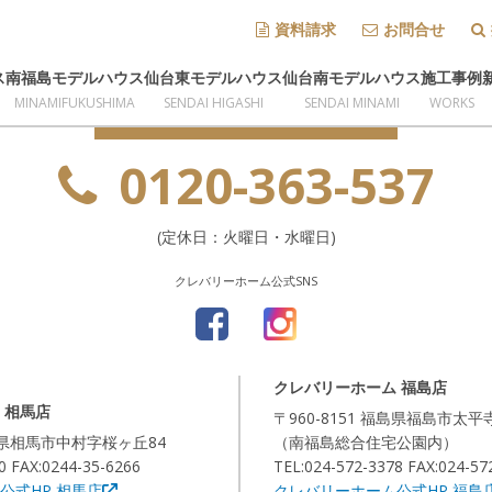
資料請求
お問合せ
資料請求・ご質問などお気軽にお問い合わせください
ス
南福島モデルハウス
仙台東モデルハウス
仙台南モデルハウス
施工事例
MINAMIFUKUSHIMA
SENDAI HIGASHI
SENDAI MINAMI
WORKS
お問い合わせ
0120-363-537
(定休日：火曜日・水曜日)
クレバリーホーム公式SNS
クレバリーホーム 福島店
 相馬店
〒960-8151 福島県福島市太平
福島県相馬市中村字桜ヶ丘84
（南福島総合住宅公園内）
0 FAX:0244-35-6266
TEL:024-572-3378 FAX:024-57
公式HP 相馬店
クレバリーホーム公式HP 福島