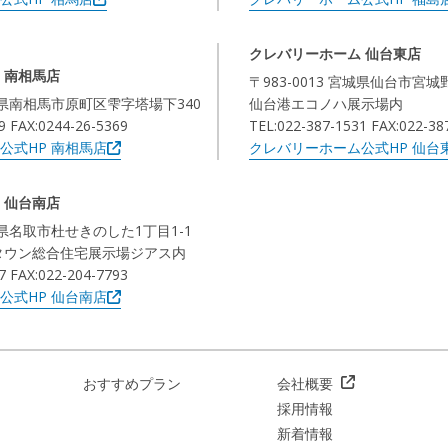
クレバリーホーム 仙台東店
 南相馬店
〒983-0013 宮城県仙台市宮城
福島県南相馬市原町区雫字塔場下340
仙台港エコノハ展示場内
9 FAX:0244-26-5369
TEL:022-387-1531 FAX:022-38
公式HP 南相馬店
クレバリーホーム公式HP 仙台
 仙台南店
宮城県名取市杜せきのした1丁目1-1
タウン総合住宅展示場ジアス内
7 FAX:022-204-7793
公式HP 仙台南店
おすすめプラン
会社概要
採用情報
新着情報