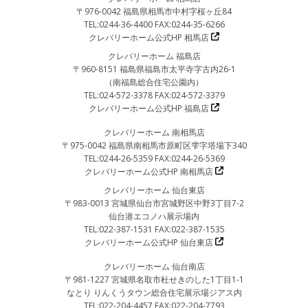
〒976-0042 福島県相馬市中村字桜ヶ丘84
TEL:0244-36-4400 FAX:0244-35-6266
クレバリーホーム公式HP 相馬店
クレバリーホーム 福島店
〒960-8151 福島県福島市太平寺字古内26-1
（南福島総合住宅公園内）
TEL:024-572-3378 FAX:024-572-3379
クレバリーホーム公式HP 福島店
クレバリーホーム 南相馬店
〒975-0042 福島県南相馬市原町区雫字塔場下340
TEL:0244-26-5359 FAX:0244-26-5369
クレバリーホーム公式HP 南相馬店
クレバリーホーム 仙台東店
〒983-0013 宮城県仙台市宮城野区中野3丁目7-2
仙台港エコノハ展示場内
TEL:022-387-1531 FAX:022-387-1535
クレバリーホーム公式HP 仙台東店
クレバリーホーム 仙台南店
〒981-1227 宮城県名取市杜せきのした1丁目1-1
なとり りんくうタウン総合住宅展示場ジアス内
TEL:022-204-4457 FAX:022-204-7793