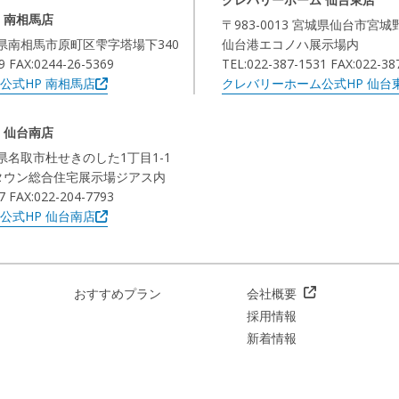
 南相馬店
〒983-0013 宮城県仙台市宮城
福島県南相馬市原町区雫字塔場下340
仙台港エコノハ展示場内
9 FAX:0244-26-5369
TEL:022-387-1531 FAX:022-38
公式HP 南相馬店
クレバリーホーム公式HP 仙台
 仙台南店
宮城県名取市杜せきのした1丁目1-1
タウン総合住宅展示場ジアス内
7 FAX:022-204-7793
公式HP 仙台南店
おすすめプラン
会社概要
採用情報
新着情報