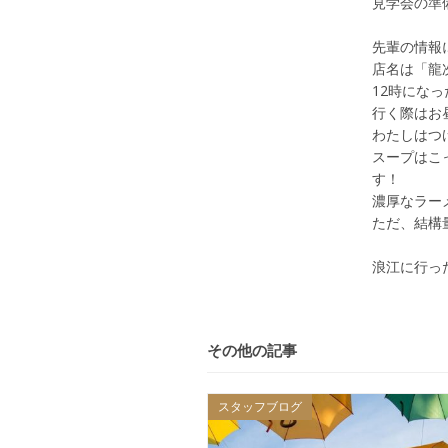
見学会の準
先輩の情報
店名は「龍
12時にな
行く際はお
わたしはつ
スープはこ
す！
濃厚なラー
ただ、結構
浪江に行っ
その他の記事
スタッフブログ