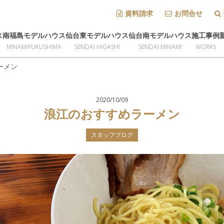
資料請求
お問合せ
ス
南福島モデルハウス
仙台東モデルハウス
仙台南モデルハウス
施工事例
MINAMIFUKUSHIMA
SENDAI HIGASHI
SENDAI MINAMI
WORKS
ーメン
2020/10/09
浪江のおすすめラーメン
スタッフブログ