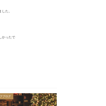
ました。
しかったで
フブログ