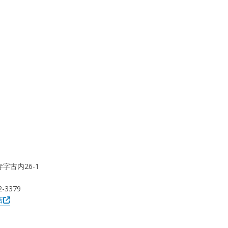
寺字古内26-1
2-3379
店