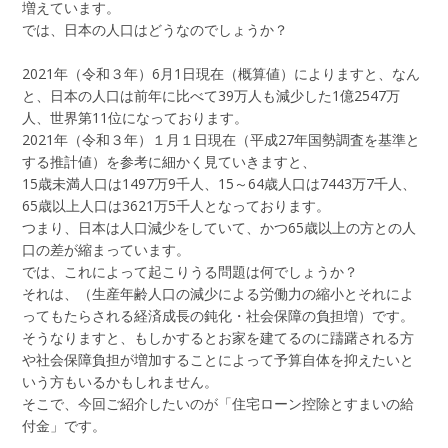
増えています。
では、日本の人口はどうなのでしょうか？
2021年（令和３年）6月1日現在（概算値）によりますと、なん
と、日本の人口は前年に比べて39万人も減少した1億2547万
人、世界第11位になっております。
2021年（令和３年）１月１日現在（平成27年国勢調査を基準と
する推計値）を参考に細かく見ていきますと、
15歳未満人口は1497万9千人、15～64歳人口は7443万7千人、
65歳以上人口は3621万5千人となっております。
つまり、日本は人口減少をしていて、かつ65歳以上の方との人
口の差が縮まっています。
では、これによって起こりうる問題は何でしょうか？
それは、（生産年齢人口の減少による労働力の縮小とそれによ
ってもたらされる経済成長の鈍化・社会保障の負担増）です。
そうなりますと、もしかするとお家を建てるのに躊躇される方
や社会保障負担が増加することによって予算自体を抑えたいと
いう方もいるかもしれません。
そこで、今回ご紹介したいのが「住宅ローン控除とすまいの給
付金」です。