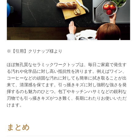
※【引用】クリナップ様より
ほぼ無孔質なセラミックワークトップは、毎日ご家庭で発生す
る汚れや化学品に対し高い抵抗性を誇ります。例えばワイン、
コーヒーなどの頑固な汚れに対しても簡単に拭き取ることが出
来て、清潔感を保てます。引っ掻きキズに対し強靭な強さを発
揮するのも魅力のひとつ。包丁やキッチンハサミなどの鋭利な
刃物でも引っ掻きキズがつき難く、長期にわたりお使いいただ
けます。
まとめ