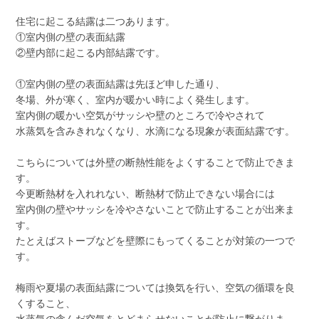
住宅に起こる結露は二つあります。
①室内側の壁の表面結露
②壁内部に起こる内部結露です。
①室内側の壁の表面結露は先ほど申した通り、
冬場、外が寒く、室内が暖かい時によく発生します。
室内側の暖かい空気がサッシや壁のところで冷やされて
水蒸気を含みきれなくなり、水滴になる現象が表面結露です。
こちらについては外壁の断熱性能をよくすることで防止できま
す。
今更断熱材を入れれない、断熱材で防止できない場合には
室内側の壁やサッシを冷やさないことで防止することが出来ま
す。
たとえばストーブなどを壁際にもってくることが対策の一つで
す。
梅雨や夏場の表面結露については換気を行い、空気の循環を良
くすること、
水蒸気の含んだ空気をとどまらせないことが防止に繋がりま