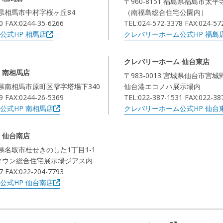
〒960-8151 福島県福島市太平
福島県相馬市中村字桜ヶ丘84
（南福島総合住宅公園内）
0 FAX:0244-35-6266
TEL:024-572-3378 FAX:024-57
公式HP 相馬店
クレバリーホーム公式HP 福島
クレバリーホーム 仙台東店
 南相馬店
〒983-0013 宮城県仙台市宮城
福島県南相馬市原町区雫字塔場下340
仙台港エコノハ展示場内
9 FAX:0244-26-5369
TEL:022-387-1531 FAX:022-38
公式HP 南相馬店
クレバリーホーム公式HP 仙台
 仙台南店
宮城県名取市杜せきのした1丁目1-1
タウン総合住宅展示場ジアス内
7 FAX:022-204-7793
公式HP 仙台南店