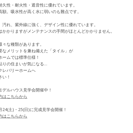
久性・耐火性・遮音性に優れています。
額。吸水性が高く水に弱いのも難点です。
汚れ、紫外線に強く、デザイン性に優れています。
かかりますがメンテナンスの手間がほとんどかかりません。
様々な種類があります。
要なメリットを兼ね備えた「タイル」が
ホームでは標準仕様！
貼りの住まいが気になる…
クレバリーホームへ
さい！
モデルハウス見学会開催中！
約はこちらから
24(土)・25(日)に完成見学会開催！
約はこちらから