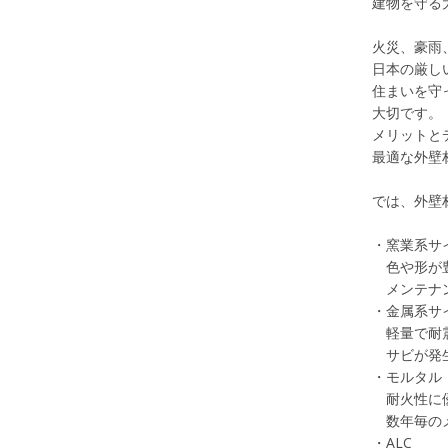
建物を守る
火災、豪雨
日本の厳し
住まいを守
大切です。
メリットと
最適な外壁
では、外壁
・窯業系サ
色や形が豊
メンテナン
・金属系サ
軽量で耐震
サビが発生
・モルタル
耐火性に優
数年毎のメ
・ALC