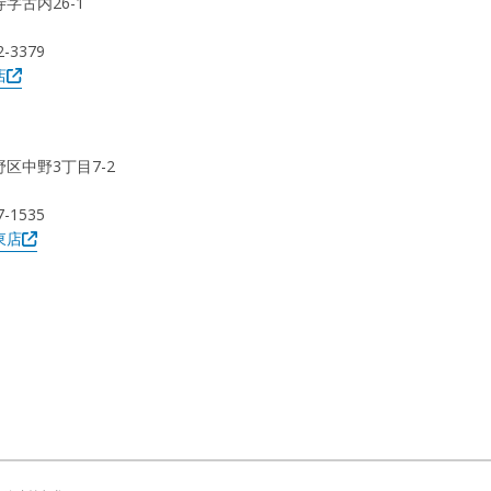
寺字古内26-1
2-3379
店
野区中野3丁目7-2
7-1535
東店