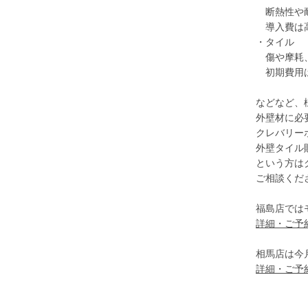
断熱性や耐
導入費は高
・タイル
傷や摩耗、
初期費用は
などなど、
外壁材に必
クレバリー
外壁タイル
という方は
ご相談くだ
福島店では
詳細・ご予
相馬店は今月
詳細・ご予